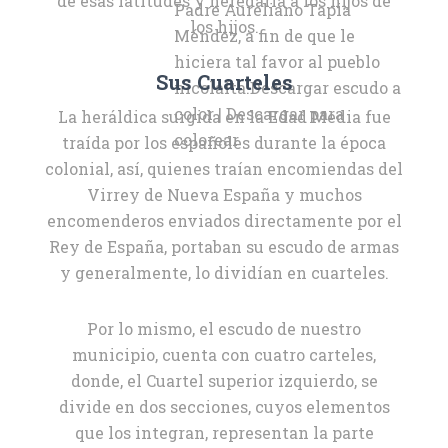
de esas latitudes y heredarla a los hijos de
Padre Aureliano Tapia
los hijos.
Méndez, a fin de que le
hiciera tal favor al pueblo
Sus Cuarteles
nicolaíta.Descargar escudo a
color | Descargar para
La heráldica surgida en la Edad Media fue
colorear
traída por los españoles durante la época
colonial, así, quienes traían encomiendas del
Virrey de Nueva España y muchos
encomenderos enviados directamente por el
Rey de España, portaban su escudo de armas
y generalmente, lo dividían en cuarteles.
Por lo mismo, el escudo de nuestro
municipio, cuenta con cuatro carteles,
donde, el Cuartel superior izquierdo, se
divide en dos secciones, cuyos elementos
que los integran, representan la parte