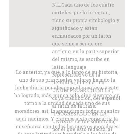
N.L.Cada uno de los cuatro
carteles que lo integran,
tiene su propia simbología y
significado y están
enmarcados por un latón
que semeja ser de oro
antiguo, en la parte superior
del mismo, se escribe en
latín, lenguaje
Lo anterior, ya que, a lo largo de su historia,
representativo de la
uno de sus principales valores ha sido la
heráldica, el lema: “IN
lucha diaria por alcanzar el progreso, y esto,
UNUM PROGREDIENTES”,
ha logrado, más, nunca solo, sino siempre, en
cuya traducción, del español
torno a la unidad de cada uno de sus
al latín de la frase:
moradores, así, lo aprendimos todos, cuantos
“PROGRESANDO EN LA
aqui nacimos. Y creímos justo compartir la
UNIDAD”.Le fue solicitada,
enseñanza con todos los nuevos moradores
por el que esto redacta, al