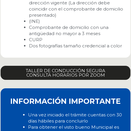
dirección vigente (La dirección debe
coincidir con el comprobante de domicilio
presentado)
(INE)
Comprobante de domicilio con una
antigüedad no mayor a 3 meses
CURP
Dos fotografías tamaño credencial a color
TALLER DE CONDUCCIÓN SEGURA
CONSULTA HORARIOS POR ZOOM
INFORMACIÓN IMPORTANTE
Una vez iniciado el trámite cuentas con 30
días hábiles para concluirlo
Para obtener el visto bueno Municipal es