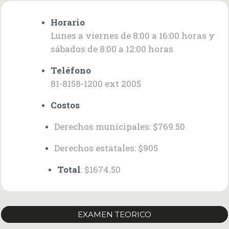
Horario
Lunes a viernes de 8:00 a 16:00 horas y
sábados de 8:00 a 12:00 horas
Teléfono
81-8158-1200 ext 2005
Costos
Derechos municipales: $769.50
Derechos estatales: $905
Total
: $1674.50
EXAMEN TEORICO